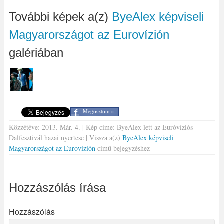
További képek a(z)
ByeAlex képviseli
Magyarországot az Eurovízión
galériában
Megosztom »
Közzétéve: 2013. Már. 4. | Kép címe: ByeAlex lett az Euróvíziós
Dalfesztivál hazai nyertese | Vissza a(z)
ByeAlex képviseli
Magyarországot az Eurovízión
című bejegyzéshez
Hozzászólás írása
Hozzászólás