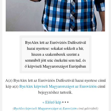
ByeAlex lett az Euróvíziós Dalfesztivál
hazai nyertese: sokakat sokkolt a hír,
hiszen a szakemberek szerint a
semmiből jött srác énekelni sem tud, és
ő képviseli Magyarországot Európában
A(z) ByeAlex lett az Euróvíziós Dalfesztivál hazai nyertese című
kép a(z)
ByeAlex képviseli Magyarországot az Eurovízión
című
bejegyzéshez tartozik.
« Előző kép
• • •
(
ByeAlex képviseli Magyarországot az Eurovízión
című galériából)