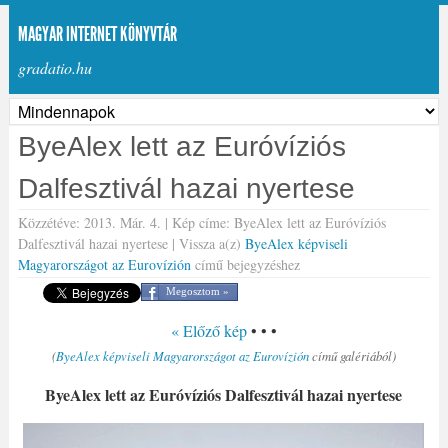
MAGYAR INTERNET KÖNYVTÁR
gradatio.hu
ByeAlex lett az Euróvíziós
Dalfesztivál hazai nyertese
Közzétéve: 2013. Már. 4. | Kép címe: ByeAlex lett az Euróvíziós
Dalfesztivál hazai nyertese | Vissza a(z)
ByeAlex képviseli
Magyarországot az Eurovízión
című bejegyzéshez
Megosztom »
« Előző kép
• • •
(
ByeAlex képviseli Magyarországot az Eurovízión
című galériából)
ByeAlex lett az Euróvíziós Dalfesztivál hazai nyertese