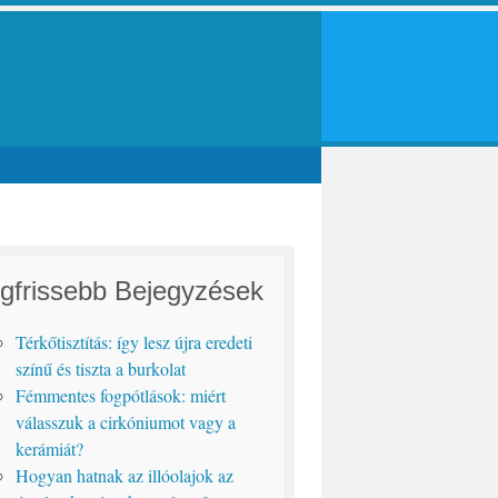
gfrissebb Bejegyzések
Térkőtisztítás: így lesz újra eredeti
színű és tiszta a burkolat
Fémmentes fogpótlások: miért
válasszuk a cirkóniumot vagy a
kerámiát?
Hogyan hatnak az illóolajok az