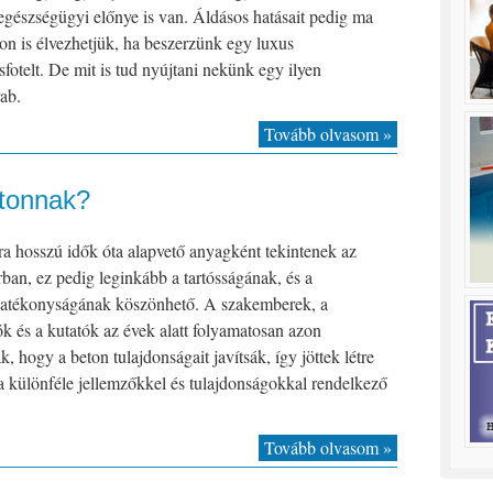
gészségügyi előnye is van. Áldásos hatásait pedig ma
on is élvezhetjük, ha beszerzünk egy luxus
fotelt. De mit is tud nyújtani nekünk egy ilyen
ab.
Tovább olvasom »
etonnak?
a hosszú idők óta alapvető anyagként tekintenek az
rban, ez pedig leginkább a tartósságának, és a
hatékonyságának köszönhető. A szakemberek, a
 és a kutatók az évek alatt folyamatosan azon
k, hogy a beton tulajdonságait javítsák, így jöttek létre
a különféle jellemzőkkel és tulajdonságokkal rendelkező
Tovább olvasom »