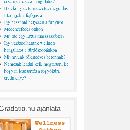
érzelmekre és a hangulatra?
Hatékony és természetes megoldás:
Illóolajok a fejfájásra
Így használd helyesen a fűnyírót
Medencefedés otthon
Mit tud egy luxus masszázsfotel?
Így varázsolhatunk wellness
hangulatot a fürdőszobánkba
Mit hívunk földnedves betonnak?
Nemcsak leadni kell, megtartani is:
hogyan lesz tartós a fogyókúra
eredménye?
Gradatio.hu ajánlata