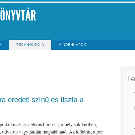
KÖNYVTÁR
K
TECHNOLÓGIA
MINDENNAPOK
Le
jra eredeti színű és tiszta a
praktikus és esztétikus burkolat, amely sok kertben,
, udvaron vagy járdán megtalálható. Az időjárás, a por,