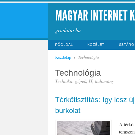
MAGYAR INTERNET 
gradatio.hu
FŐOLDAL
KÖZÉLET
SZTÁRO
Kezdőlap
Technológia
Technológia
Technika: gépek, IT, tudomány
Térkőtisztítás: így lesz ú
burkolat
A térkő 
teraszon