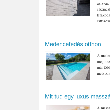
az avar,
elszínez
lerakód
csúszóss
Medencefedés otthon
A medenc
meghoss
már több
melyik l
Mit tud egy luxus masszá
A masszá