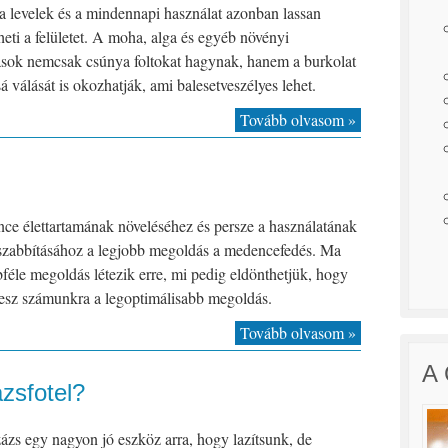
 a levelek és a mindennapi használat azonban lassan
heti a felületet. A moha, alga és egyéb növényi
ások nemcsak csúnya foltokat hagynak, hanem a burkolat
á válását is okozhatják, ami balesetveszélyes lehet.
Tovább olvasom »
e élettartamának növeléséhez és persze a használatának
zabbításához a legjobb megoldás a medencefedés. Ma
féle megoldás létezik erre, mi pedig eldönthetjük, hogy
esz számunkra a legoptimálisabb megoldás.
Tovább olvasom »
A 
zsfotel?
zs egy nagyon jó eszköz arra, hogy lazítsunk, de