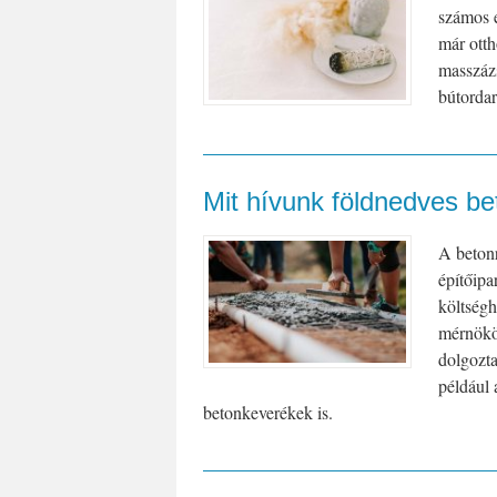
számos e
már otth
masszázs
bútordar
Mit hívunk földnedves b
A betonr
építőipa
költség
mérnökök
dolgozta
például 
betonkeverékek is.