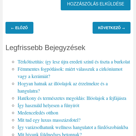
ELŐZŐ
KÖVETKEZŐ
←
→
Legfrissebb Bejegyzések
Térkőtisztítás: így lesz újra eredeti színű és tiszta a burkolat
Fémmentes fogpótlások: miért válasszuk a cirkóniumot
vagy a kerámiát?
Hogyan hatnak az illóolajok az érzelmekre és a
hangulatra?
Hatékony és természetes megoldás: Illóolajok a fejfájásra
Így használd helyesen a fűnyírót
Medencefedés otthon
Mit tud egy luxus masszázsfotel?
Így varázsolhatunk wellness hangulatot a fürdőszobánkba
Mit hívunk földnedves betonnak?