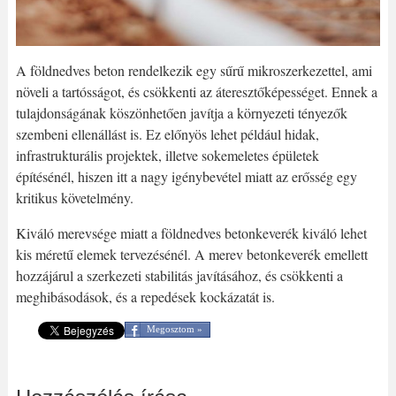
A földnedves beton rendelkezik egy sűrű mikroszerkezettel, ami
növeli a tartósságot, és csökkenti az áteresztőképességet. Ennek a
tulajdonságának köszönhetően javítja a környezeti tényezők
szembeni ellenállást is. Ez előnyös lehet például hidak,
infrastrukturális projektek, illetve sokemeletes épületek
építésénél, hiszen itt a nagy igénybevétel miatt az erősség egy
kritikus követelmény.
Kiváló merevsége miatt a földnedves betonkeverék kiváló lehet
kis méretű elemek tervezésénél. A merev betonkeverék emellett
hozzájárul a szerkezeti stabilitás javításához, és csökkenti a
meghibásodások, és a repedések kockázatát is.
Megosztom »