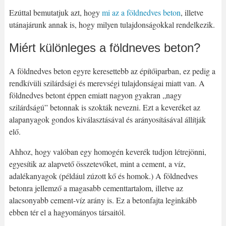
Ezúttal bemutatjuk azt, hogy
mi az a földnedves beton
, illetve
utánajárunk annak is, hogy milyen tulajdonságokkal rendelkezik.
Miért különleges a földneves beton?
A földnedves beton egyre keresettebb az építőiparban, ez pedig a
rendkívüli szilárdsági és merevségi tulajdonságai miatt van. A
földnedves betont éppen emiatt nagyon gyakran „nagy
szilárdságú” betonnak is szokták nevezni. Ezt a keveréket az
alapanyagok gondos kiválasztásával és arányosításával állítják
elő.
Ahhoz, hogy valóban egy homogén keverék tudjon létrejönni,
egyesítik az alapvető összetevőket, mint a cement, a víz,
adalékanyagok (például zúzott kő és homok.) A földnedves
betonra jellemző a magasabb cementtartalom, illetve az
alacsonyabb cement-víz arány is. Ez a betonfajta leginkább
ebben tér el a hagyományos társaitól.