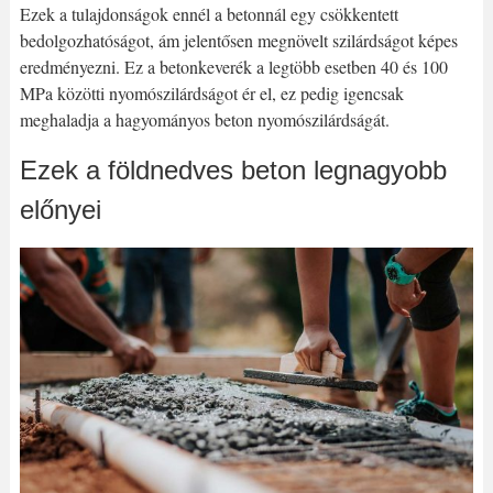
Ezek a tulajdonságok ennél a betonnál egy csökkentett
bedolgozhatóságot, ám jelentősen megnövelt szilárdságot képes
eredményezni. Ez a betonkeverék a legtöbb esetben 40 és 100
MPa közötti nyomószilárdságot ér el, ez pedig igencsak
meghaladja a hagyományos beton nyomószilárdságát.
Ezek a földnedves beton legnagyobb
előnyei