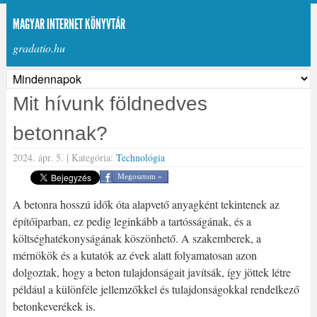
MAGYAR INTERNET KÖNYVTÁR
gradatio.hu
Mit hívunk földnedves
betonnak?
2024. ápr. 5. |
Kategória:
Technológia
Megosztom »
A betonra hosszú idők óta alapvető anyagként tekintenek az
építőiparban, ez pedig leginkább a tartósságának, és a
költséghatékonyságának köszönhető. A szakemberek, a
mérnökök és a kutatók az évek alatt folyamatosan azon
dolgoztak, hogy a beton tulajdonságait javítsák, így jöttek létre
például a különféle jellemzőkkel és tulajdonságokkal rendelkező
betonkeverékek is.