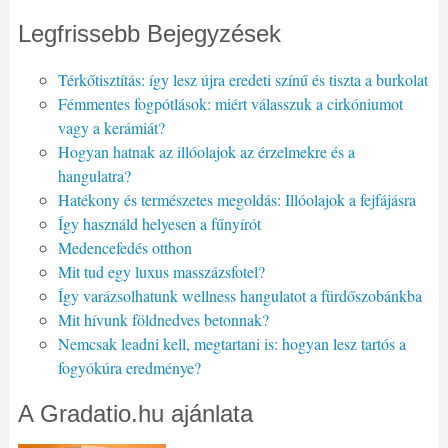
Legfrissebb Bejegyzések
Térkőtisztítás: így lesz újra eredeti színű és tiszta a burkolat
Fémmentes fogpótlások: miért válasszuk a cirkóniumot
vagy a kerámiát?
Hogyan hatnak az illóolajok az érzelmekre és a
hangulatra?
Hatékony és természetes megoldás: Illóolajok a fejfájásra
Így használd helyesen a fűnyírót
Medencefedés otthon
Mit tud egy luxus masszázsfotel?
Így varázsolhatunk wellness hangulatot a fürdőszobánkba
Mit hívunk földnedves betonnak?
Nemcsak leadni kell, megtartani is: hogyan lesz tartós a
fogyókúra eredménye?
A Gradatio.hu ajánlata