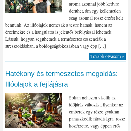
aroma azonnal jobb kedvre
deríthet, ám egy kellemetlen
szag azonnal rossz érzést kelt
bennünk. Az illóolajok nemcsak a testre hatnak, hanem az
érzelmekre és a hangulatra is jelentős befolyással lehetnek.
Lássuk, hogyan segíthetnek a természetes esszenciák a
stresszoldásban, a boldogságfokozásban vagy épp […]
Tovább olvasom »
Hatékony és természetes megoldás:
Illóolajok a fejfájásra
Sokan nehezen viselik az
időjárás változást, ilyenkor az
emberek egy része gyakran
panaszkodik fáradtságra, rossz
közérzetre, vagy éppen erős