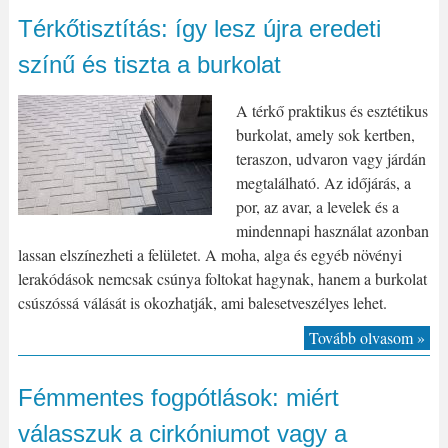
Térkőtisztítás: így lesz újra eredeti
színű és tiszta a burkolat
A térkő praktikus és esztétikus
burkolat, amely sok kertben,
teraszon, udvaron vagy járdán
megtalálható. Az időjárás, a
por, az avar, a levelek és a
mindennapi használat azonban
lassan elszínezheti a felületet. A moha, alga és egyéb növényi
lerakódások nemcsak csúnya foltokat hagynak, hanem a burkolat
csúszóssá válását is okozhatják, ami balesetveszélyes lehet.
Tovább olvasom »
Fémmentes fogpótlások: miért
válasszuk a cirkóniumot vagy a