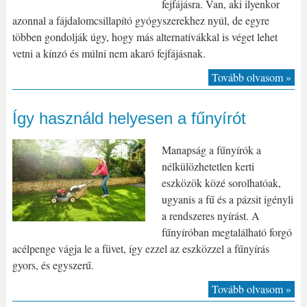
fejfájásra. Van, aki ilyenkor
azonnal a fájdalomcsillapító gyógyszerekhez nyúl, de egyre
többen gondolják úgy, hogy más alternatívákkal is véget lehet
vetni a kínzó és múlni nem akaró fejfájásnak.
Tovább olvasom »
Így használd helyesen a fűnyírót
Manapság a fűnyírók a
nélkülözhetetlen kerti
eszközök közé sorolhatóak,
ugyanis a fű és a pázsit igényli
a rendszeres nyírást. A
fűnyíróban megtalálható forgó
acélpenge vágja le a füvet, így ezzel az eszközzel a fűnyírás
gyors, és egyszerű.
Tovább olvasom »