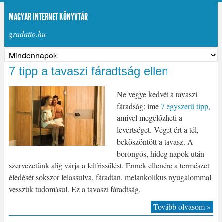
MAGYAR INTERNET KÖNYVTÁR
gradatio.hu
7 tipp a tavaszi fáradtság ellen
Ne vegye kedvét a tavaszi
fáradság: íme
7 egyszerű tipp
,
amivel megelőzheti a
levertséget. Véget ért a tél,
beköszöntött a tavasz. A
borongós, hideg napok után
szervezetünk alig várja a felfrissülést. Ennek ellenére a természet
éledését sokszor lelassulva, fáradtan, melankolikus nyugalommal
vesszük tudomásul. Ez a tavaszi fáradtság.
Tovább olvasom »