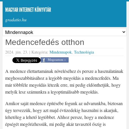
MAGYAR INTERNET KÖNYVTÁR
gradatio.hu
Medencefedés otthon
2024. jún. 23. |
Kategória:
Mindennapok
,
Technológia
Megosztom »
A medence élettartamának növeléséhez és persze a használatának
meghosszabbításához a legjobb megoldás a medencefedés. Ma
már többféle megoldás létezik erre, mi pedig eldönthetjük, hogy
melyik lesz számunkra a legoptimálisabb megoldás.
Amikor saját medence építésébe fogunk az udvarunkba, biztosan
úgy tervezzük, hogy azt majd évtizedekig használni is akarjuk,
lehetőleg a lehető legtöbbet. Ahhoz persze, hogy a medence
épségét megőrizhessük, mi pedig akár tavasztól őszig is