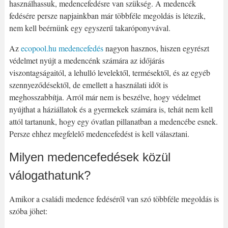
használhassuk, medencefedésre van szükség. A medencék
fedésére persze napjainkban már többféle megoldás is létezik,
nem kell beérnünk egy egyszerű takaróponyvával.
Az
ecopool.hu medencefedés
nagyon hasznos, hiszen egyrészt
védelmet nyújt a medencénk számára az időjárás
viszontagságaitól, a lehulló levelektől, termésektől, és az egyéb
szennyeződésektől, de emellett a használati időt is
meghosszabbítja. Arról már nem is beszélve, hogy védelmet
nyújthat a háziállatok és a gyermekek számára is, tehát nem kell
attól tartanunk, hogy egy óvatlan pillanatban a medencébe esnek.
Persze ehhez megfelelő medencefedést is kell választani.
Milyen medencefedések közül
válogathatunk?
Amikor a családi medence fedéséről van szó többféle megoldás is
szóba jöhet: