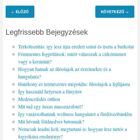
ELŐZŐ
KÖVETKEZŐ
←
→
Legfrissebb Bejegyzések
Térkőtisztítás: így lesz újra eredeti színű és tiszta a burkolat
Fémmentes fogpótlások: miért válasszuk a cirkóniumot
vagy a kerámiát?
Hogyan hatnak az illóolajok az érzelmekre és a
hangulatra?
Hatékony és természetes megoldás: Illóolajok a fejfájásra
Így használd helyesen a fűnyírót
Medencefedés otthon
Mit tud egy luxus masszázsfotel?
Így varázsolhatunk wellness hangulatot a fürdőszobánkba
Mit hívunk földnedves betonnak?
Nemcsak leadni kell, megtartani is: hogyan lesz tartós a
fogyókúra eredménye?