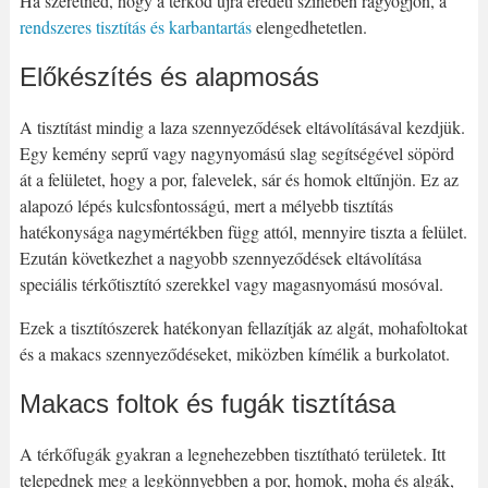
Ha szeretnéd, hogy a térkőd újra eredeti színében ragyogjon, a
rendszeres tisztítás és karbantartás
elengedhetetlen.
Előkészítés és alapmosás
A tisztítást mindig a laza szennyeződések eltávolításával kezdjük.
Egy kemény seprű vagy nagynyomású slag segítségével söpörd
át a felületet, hogy a por, falevelek, sár és homok eltűnjön. Ez az
alapozó lépés kulcsfontosságú, mert a mélyebb tisztítás
hatékonysága nagymértékben függ attól, mennyire tiszta a felület.
Ezután következhet a nagyobb szennyeződések eltávolítása
speciális térkőtisztító szerekkel vagy magasnyomású mosóval.
Ezek a tisztítószerek hatékonyan fellazítják az algát, mohafoltokat
és a makacs szennyeződéseket, miközben kímélik a burkolatot.
Makacs foltok és fugák tisztítása
A térkőfugák gyakran a legnehezebben tisztítható területek. Itt
telepednek meg a legkönnyebben a por, homok, moha és algák,