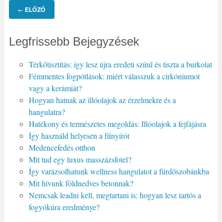
ELŐZŐ
←
Legfrissebb Bejegyzések
Térkőtisztítás: így lesz újra eredeti színű és tiszta a burkolat
Fémmentes fogpótlások: miért válasszuk a cirkóniumot
vagy a kerámiát?
Hogyan hatnak az illóolajok az érzelmekre és a
hangulatra?
Hatékony és természetes megoldás: Illóolajok a fejfájásra
Így használd helyesen a fűnyírót
Medencefedés otthon
Mit tud egy luxus masszázsfotel?
Így varázsolhatunk wellness hangulatot a fürdőszobánkba
Mit hívunk földnedves betonnak?
Nemcsak leadni kell, megtartani is: hogyan lesz tartós a
fogyókúra eredménye?