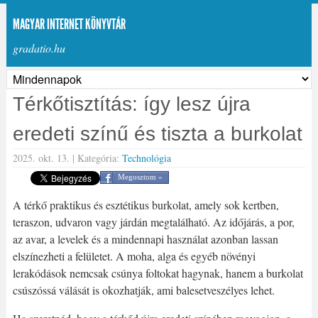
MAGYAR INTERNET KÖNYVTÁR
gradatio.hu
Térkőtisztítás: így lesz újra
eredeti színű és tiszta a burkolat
2025. okt. 13. |
Kategória:
Technológia
Megosztom »
A térkő praktikus és esztétikus burkolat, amely sok kertben,
teraszon, udvaron vagy járdán megtalálható. Az időjárás, a por,
az avar, a levelek és a mindennapi használat azonban lassan
elszínezheti a felületet. A moha, alga és egyéb növényi
lerakódások nemcsak csúnya foltokat hagynak, hanem a burkolat
csúszóssá válását is okozhatják, ami balesetveszélyes lehet.