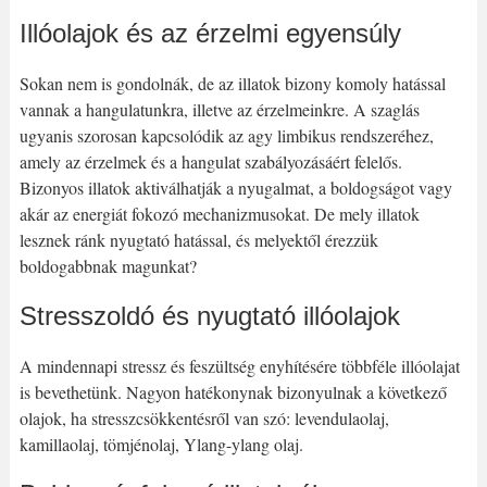
Illóolajok és az érzelmi egyensúly
Sokan nem is gondolnák, de az illatok bizony komoly hatással
vannak a hangulatunkra, illetve az érzelmeinkre. A szaglás
ugyanis szorosan kapcsolódik az agy limbikus rendszeréhez,
amely az érzelmek és a hangulat szabályozásáért felelős.
Bizonyos illatok aktiválhatják a nyugalmat, a boldogságot vagy
akár az energiát fokozó mechanizmusokat. De mely illatok
lesznek ránk nyugtató hatással, és melyektől érezzük
boldogabbnak magunkat?
Stresszoldó és nyugtató illóolajok
A mindennapi stressz és feszültség enyhítésére többféle illóolajat
is bevethetünk. Nagyon hatékonynak bizonyulnak a következő
olajok, ha stresszcsökkentésről van szó: levendulaolaj,
kamillaolaj, tömjénolaj, Ylang-ylang olaj.