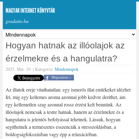
MAGYAR INTERNET KÖNYVTÁR
gradatio.hu
Hogyan hatnak az illóolajok az
érzelmekre és a hangulatra?
2025. Már. 19. |
Kategória:
Mindennapok
Megosztom »
Az illatok ereje vitathatatlan: egy ismerős illat emlékeket idézhet
fel, míg egy kellemes aroma azonnal jobb kedvre deríthet, ám
egy kellemetlen szag azonnal rossz érzést kelt bennünk. Az
illóolajok nemcsak a testre hatnak, hanem az érzelmekre és a
hangulatra is jelentős befolyással lehetnek. Lássuk, hogyan
segíthetnek a természetes esszenciák a stresszoldásban, a
boldogságfokozásban vagy épp a relaxációban.