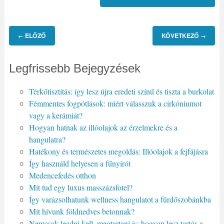
ELŐZŐ
KÖVETKEZŐ
←
→
Legfrissebb Bejegyzések
Térkőtisztítás: így lesz újra eredeti színű és tiszta a burkolat
Fémmentes fogpótlások: miért válasszuk a cirkóniumot
vagy a kerámiát?
Hogyan hatnak az illóolajok az érzelmekre és a
hangulatra?
Hatékony és természetes megoldás: Illóolajok a fejfájásra
Így használd helyesen a fűnyírót
Medencefedés otthon
Mit tud egy luxus masszázsfotel?
Így varázsolhatunk wellness hangulatot a fürdőszobánkba
Mit hívunk földnedves betonnak?
Nemcsak leadni kell, megtartani is: hogyan lesz tartós a