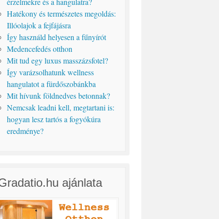
érzelmekre és a hangulatra?
Hatékony és természetes megoldás:
Illóolajok a fejfájásra
Így használd helyesen a fűnyírót
Medencefedés otthon
Mit tud egy luxus masszázsfotel?
Így varázsolhatunk wellness
hangulatot a fürdőszobánkba
Mit hívunk földnedves betonnak?
Nemcsak leadni kell, megtartani is:
hogyan lesz tartós a fogyókúra
eredménye?
Gradatio.hu ajánlata