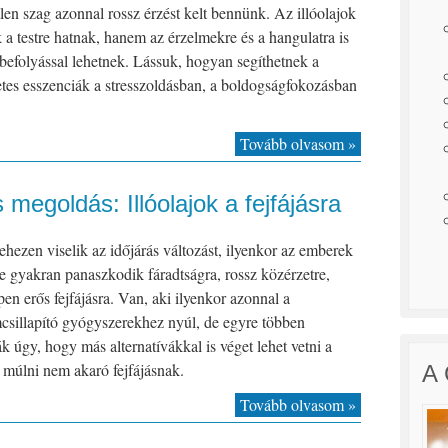
len szag azonnal rossz érzést kelt bennünk. Az illóolajok
a testre hatnak, hanem az érzelmekre és a hangulatra is
 befolyással lehetnek. Lássuk, hogyan segíthetnek a
tes esszenciák a stresszoldásban, a boldogságfokozásban
Tovább olvasom »
megoldás: Illóolajok a fejfájásra
hezen viselik az időjárás változást, ilyenkor az emberek
e gyakran panaszkodik fáradtságra, rossz közérzetre,
en erős fejfájásra. Van, aki ilyenkor azonnal a
csillapító gyógyszerekhez nyúl, de egyre többen
k úgy, hogy más alternatívákkal is véget lehet vetni a
 múlni nem akaró fejfájásnak.
A 
Tovább olvasom »