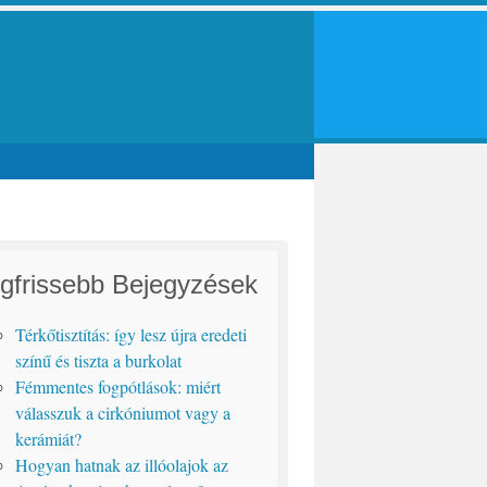
gfrissebb Bejegyzések
Térkőtisztítás: így lesz újra eredeti
színű és tiszta a burkolat
Fémmentes fogpótlások: miért
válasszuk a cirkóniumot vagy a
kerámiát?
Hogyan hatnak az illóolajok az