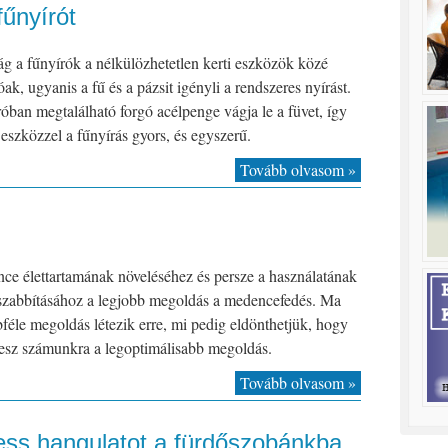
fűnyírót
 a fűnyírók a nélkülözhetetlen kerti eszközök közé
óak, ugyanis a fű és a pázsit igényli a rendszeres nyírást.
óban megtalálható forgó acélpenge vágja le a füvet, így
 eszközzel a fűnyírás gyors, és egyszerű.
Tovább olvasom »
e élettartamának növeléséhez és persze a használatának
zabbításához a legjobb megoldás a medencefedés. Ma
féle megoldás létezik erre, mi pedig eldönthetjük, hogy
esz számunkra a legoptimálisabb megoldás.
Tovább olvasom »
ess hangulatot a fürdőszobánkba