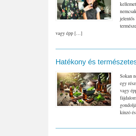
kellemet
nemcsak 
jelentős
természe
vagy épp […]
Hatékony és természetes 
Sokan ne
egy rész
vagy épp
fájdalom
gondoljá
kínzó és