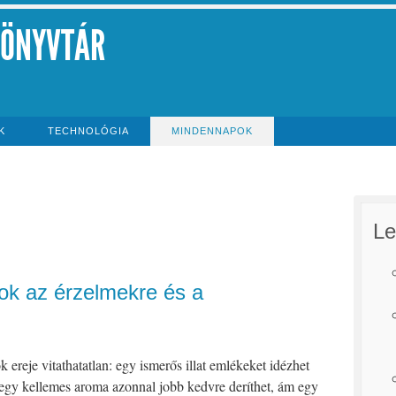
KÖNYVTÁR
K
TECHNOLÓGIA
MINDENNAPOK
Le
jok az érzelmekre és a
ok ereje vitathatatlan: egy ismerős illat emlékeket idézhet
 egy kellemes aroma azonnal jobb kedvre deríthet, ám egy