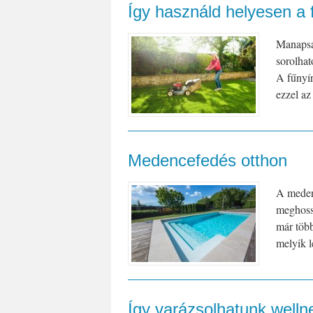
Így használd helyesen a 
Manapság
sorolhat
A fűnyír
ezzel az
Medencefedés otthon
A medenc
meghoss
már több
melyik l
Így varázsolhatunk welln