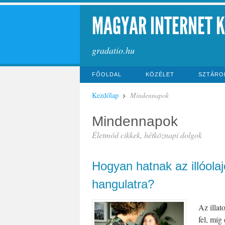
MAGYAR INTERNET 
gradatio.hu
FŐOLDAL
KÖZÉLET
SZTÁRO
Kezdőlap
Mindennapok
Mindennapok
Életmód cikkek, hétköznapi dolgok
Hogyan hatnak az illóola
hangulatra?
Az illat
fel, míg