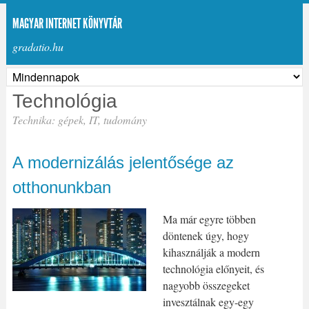
MAGYAR INTERNET KÖNYVTÁR
gradatio.hu
Technológia
Technika: gépek, IT, tudomány
A modernizálás jelentősége az
otthonunkban
Ma már egyre többen
döntenek úgy, hogy
kihasználják a modern
technológia előnyeit, és
nagyobb összegeket
invesztálnak egy-egy