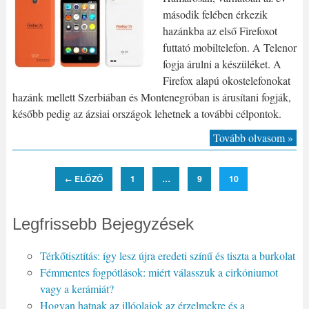
második felében érkezik
hazánkba az első Firefoxot
futtató mobiltelefon. A Telenor
fogja árulni a készüléket. A
Firefox alapú okostelefonokat
hazánk mellett Szerbiában és Montenegróban is árusítani fogják,
később pedig az ázsiai országok lehetnek a további célpontok.
Tovább olvasom »
ELŐZŐ
1
…
9
10
←
Legfrissebb Bejegyzések
Térkőtisztítás: így lesz újra eredeti színű és tiszta a burkolat
Fémmentes fogpótlások: miért válasszuk a cirkóniumot
vagy a kerámiát?
Hogyan hatnak az illóolajok az érzelmekre és a