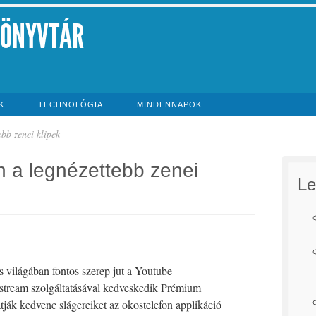
KÖNYVTÁR
K
TECHNOLÓGIA
MINDENNAPOK
bb zenei klipek
n a legnézettebb zenei
Le
s világában fontos szerep jut a Youtube
e stream szolgáltatásával kedveskedik Prémium
hatják kedvenc slágereiket az okostelefon applikáció