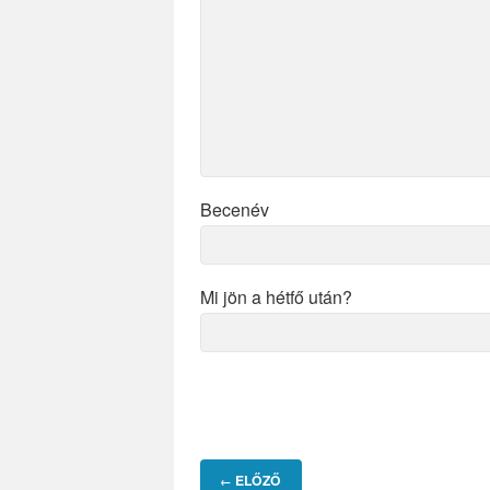
Becenév
Mi jön a hétfő után?
ELŐZŐ
←