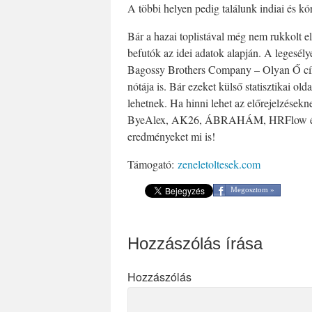
A többi helyen pedig találunk indiai és kór
Bár a hazai toplistával még nem rukkolt e
befutók az idei adatok alapján. A legesé
Bagossy Brothers Company – Olyan Ő cí
nótája is. Bár ezeket külső statisztikai old
lehetnek. Ha hinni lehet az előrejelzések
ByeAlex, AK26, ÁBRAHÁM, HRFlow és Fo
eredményeket mi is!
Támogató:
zeneletoltesek.com
Megosztom »
Hozzászólás írása
Hozzászólás