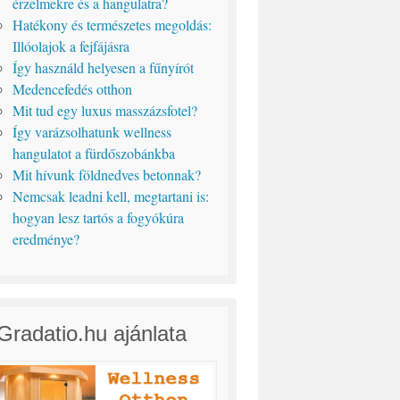
érzelmekre és a hangulatra?
Hatékony és természetes megoldás:
Illóolajok a fejfájásra
Így használd helyesen a fűnyírót
Medencefedés otthon
Mit tud egy luxus masszázsfotel?
Így varázsolhatunk wellness
hangulatot a fürdőszobánkba
Mit hívunk földnedves betonnak?
Nemcsak leadni kell, megtartani is:
hogyan lesz tartós a fogyókúra
eredménye?
Gradatio.hu ajánlata