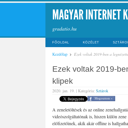
MAGYAR INTERNET 
gradatio.hu
FŐOLDAL
KÖZÉLET
SZTÁRO
Kezdőlap
Ezek voltak 2019-ben a legnézette
Ezek voltak 2019-be
klipek
2020. jan. 19. |
Kategória:
Sztárok
Megosztom »
A zeneletöltések és az online zenehallgatá
videószolgáltatónak is, hiszen külön zen
előfizetőinek, akik akár offline is hallgat