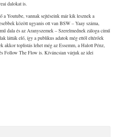
eai dalokat is.
lő a Youtube, vannak sejtéseink már kik lesznek a
lyesebbek között ugyanis ott van BSW – Yaay száma,
mű dala és az Aranyszemek – Szerelmednek záloga című
alak látták elő, így a publikus adatok még ettől eltérőek
nek akkor toplistás lehet még az Essemm, a Halott Pénz,
llow The Flow is. Kíváncsian várjuk az idei