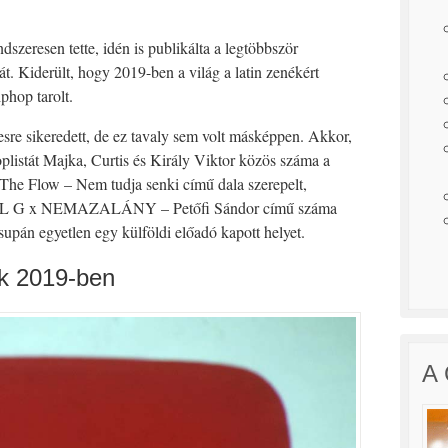
szeresen tette, idén is publikálta a legtöbbször
át. Kiderült, hogy 2019-ben a világ a latin zenékért
phop tarolt.
sre sikeredett, de ez tavaly sem volt másképpen. Akkor,
plistát Majka, Curtis és Király Viktor közös száma a
 The Flow – Nem tudja senki című dala szerepelt,
ig LIL G x NEMAZALÁNY – Petőfi Sándor című száma
upán egyetlen egy külföldi előadó kapott helyet.
ok 2019-ben
A 