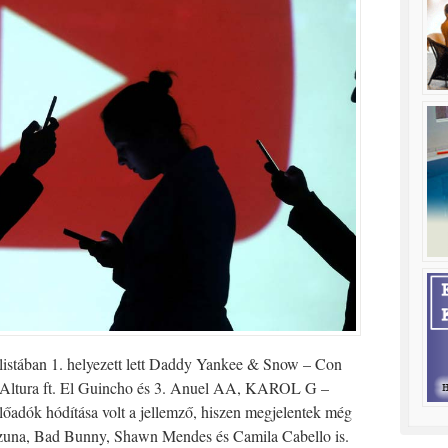
plistában 1. helyezett lett Daddy Yankee & Snow – Con
 Altura ft. El Guincho és 3. Anuel AA, KAROL G –
 előadók hódítása volt a jellemző, hiszen megjelentek még
Ozuna, Bad Bunny, Shawn Mendes és Camila Cabello is.