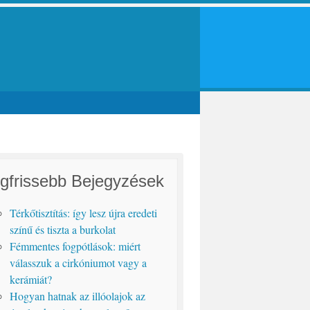
gfrissebb Bejegyzések
Térkőtisztítás: így lesz újra eredeti
színű és tiszta a burkolat
Fémmentes fogpótlások: miért
válasszuk a cirkóniumot vagy a
kerámiát?
Hogyan hatnak az illóolajok az