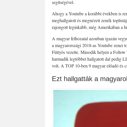
segítségével.
Ahogy a Youtube a korábbi években is rend
meghallgatott és megnézett zenék toplistáj
rajongott leginkább, még Amerikában a hi
A magyar felhozatal azonban igazán vegye
a magyarországi 2018-as Youtube zenei to
Füttyös vezette. Második helyen a Follow
harmadik legtöbbet hallgatott dal ped
volt. A TOP 10-ben 9 magyar előadó és cs
Ezt hallgatták a magyar