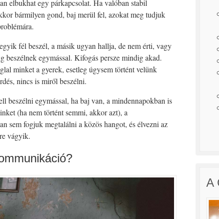
an elbukhat egy párkapcsolat. Ha valóban stabil
kkor bármilyen gond, baj merül fel, azokat meg tudjuk
 problémára.
yik fél beszél, a másik ugyan hallja, de nem érti, vagy
lig beszélnek egymással. Kifogás persze mindig akad.
glal minket a gyerek, esetleg úgysem történt velünk
dés, nincs is miről beszélni.
ll beszélni egymással, ha baj van, a mindennapokban is
nket (ha nem történt semmi, akkor azt), a
an sem fogjuk megtalálni a közös hangot, és élvezni az
re vágyik.
kommunikáció?
A 