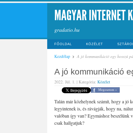
MAGYAR INTERNET 
gradatio.hu
FŐOLDAL
KÖZÉLET
SZTÁRO
Kezdőlap
A jó kommunikáció egy hosszú pár
A jó kommunikáció eg
2022. Júl. 1. |
Kategória:
Közélet
Megosztom »
Talán már közhelynek számít, hogy a jó 
legyintenek is, és rávágják, hogy na, nál
valóban így van? Egymáshoz beszélünk va
csak hallgatjuk?