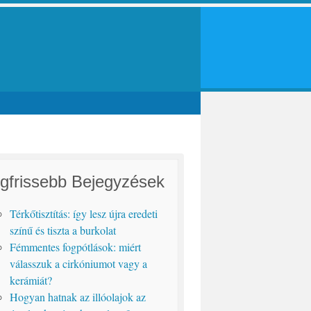
gfrissebb Bejegyzések
Térkőtisztítás: így lesz újra eredeti
színű és tiszta a burkolat
Fémmentes fogpótlások: miért
válasszuk a cirkóniumot vagy a
kerámiát?
Hogyan hatnak az illóolajok az