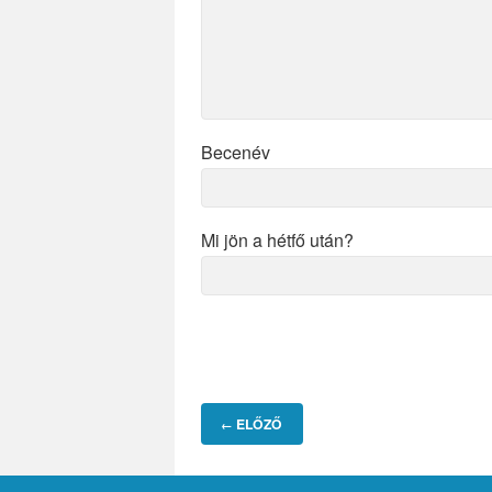
Becenév
Mi jön a hétfő után?
ELŐZŐ
←