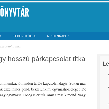
KÖNYVTÁR
K
TECHNOLÓGIA
MINDENNAPOK
kapcsolat titka
y hosszú párkapcsolat titka
Le
kommunikáció minden tartós kapcsolat alapja. Sokan már
unk ezzel nincs gond, beszélünk mi egymáshoz eleget. De
gy egymással? Meg is értjük, amit a másik mond, vagy