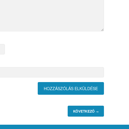
KÖVETKEZŐ
→