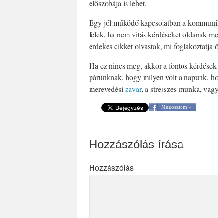
előszobája is lehet.
Egy jól működő kapcsolatban a kommunikác
felek, ha nem vitás kérdéseket oldanak m
érdekes cikket olvastak, mi foglakoztatja ő
Ha ez nincs meg, akkor a fontos kérdések 
párunknak, hogy milyen volt a napunk, h
merevedési
zavar
, a stresszes munka, vag
Megosztom »
Hozzászólás írása
Hozzászólás