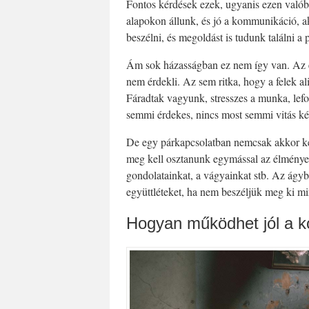
Fontos kérdések ezek, ugyanis ezen valób
alapokon állunk, és jó a kommunikáció, a
beszélni, és megoldást is tudunk találni a
Ám sok házasságban ez nem így van. Az eg
nem érdekli. Az sem ritka, hogy a felek a
Fáradtak vagyunk, stresszes a munka, lefo
semmi érdekes, nincs most semmi vitás kér
De egy párkapcsolatban nemcsak akkor ke
meg kell osztanunk egymással az élményei
gondolatainkat, a vágyainkat stb. Az ágyb
együttléteket, ha nem beszéljük meg ki mi
Hogyan működhet jól a 