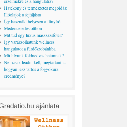
érzelmekre és a hangulatra?
Hatékony és természetes megoldás:
Illóolajok a fejfájásra
Így használd helyesen a fűnyírót
Medencefedés otthon
Mit tud egy luxus masszázsfotel?
Így varázsolhatunk wellness
hangulatot a fürdőszobánkba
Mit hívunk földnedves betonnak?
Nemcsak leadni kell, megtartani is:
hogyan lesz tartós a fogyókúra
eredménye?
Gradatio.hu ajánlata