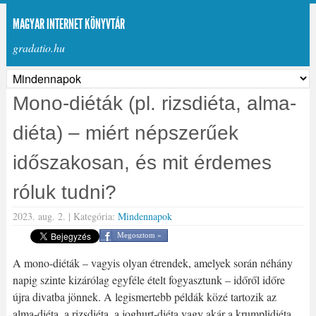
MAGYAR INTERNET KÖNYVTÁR
gradatio.hu
Mono-diéták (pl. rizsdiéta, alma-
diéta) – miért népszerűek
időszakosan, és mit érdemes
róluk tudni?
2023. aug. 2. |
Kategória:
Mindennapok
Megosztom »
A mono-diéták – vagyis olyan étrendek, amelyek során néhány
napig szinte kizárólag egyféle ételt fogyasztunk – időről időre
újra divatba jönnek. A legismertebb példák közé tartozik az
alma-diéta, a rizsdiéta, a joghurt-diéta vagy akár a krumplidiéta.