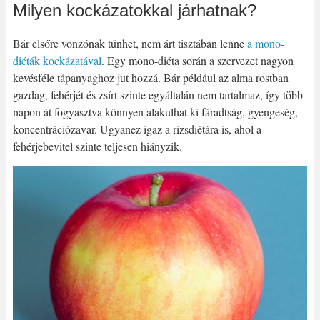
Milyen kockázatokkal járhatnak?
Bár elsőre vonzónak tűnhet, nem árt tisztában lenne
a mono-
diéták kockázatával
. Egy mono-diéta során a szervezet nagyon
kevésféle tápanyaghoz jut hozzá. Bár például az alma rostban
gazdag, fehérjét és zsírt szinte egyáltalán nem tartalmaz, így több
napon át fogyasztva könnyen alakulhat ki fáradtság, gyengeség,
koncentrációzavar. Ugyanez igaz a rizsdiétára is, ahol a
fehérjebevitel szinte teljesen hiányzik.