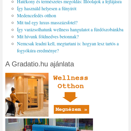
Hatékony és természetes megoldás: Illóolajok a fejfájásra
Így használd helyesen a fűnyírót
Medencefedés otthon
Mit tud egy luxus masszázsfotel?
Így varázsolhatunk wellness hangulatot a fürdőszobánkba
Mit hívunk földnedves betonnak?
Nemcsak leadni kell, megtartani is: hogyan lesz tartós a
fogyókúra eredménye?
A Gradatio.hu ajánlata