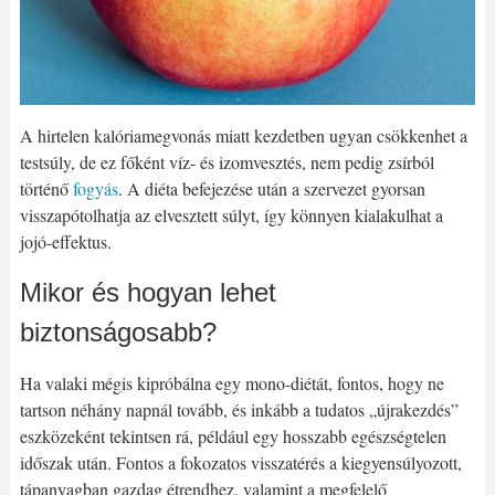
A hirtelen kalóriamegvonás miatt kezdetben ugyan csökkenhet a
testsúly, de ez főként víz- és izomvesztés, nem pedig zsírból
történő
fogyás
. A diéta befejezése után a szervezet gyorsan
visszapótolhatja az elvesztett súlyt, így könnyen kialakulhat a
jojó-effektus.
Mikor és hogyan lehet
biztonságosabb?
Ha valaki mégis kipróbálna egy mono-diétát, fontos, hogy ne
tartson néhány napnál tovább, és inkább a tudatos „újrakezdés”
eszközeként tekintsen rá, például egy hosszabb egészségtelen
időszak után. Fontos a fokozatos visszatérés a kiegyensúlyozott,
tápanyagban gazdag étrendhez, valamint a megfelelő