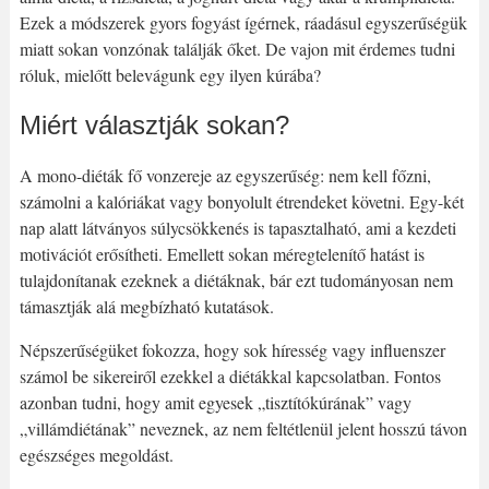
Ezek a módszerek gyors fogyást ígérnek, ráadásul egyszerűségük
miatt sokan vonzónak találják őket. De vajon mit érdemes tudni
róluk, mielőtt belevágunk egy ilyen kúrába?
Miért választják sokan?
A mono-diéták fő vonzereje az egyszerűség: nem kell főzni,
számolni a kalóriákat vagy bonyolult étrendeket követni. Egy-két
nap alatt látványos súlycsökkenés is tapasztalható, ami a kezdeti
motivációt erősítheti. Emellett sokan méregtelenítő hatást is
tulajdonítanak ezeknek a diétáknak, bár ezt tudományosan nem
támasztják alá megbízható kutatások.
Népszerűségüket fokozza, hogy sok híresség vagy influenszer
számol be sikereiről ezekkel a diétákkal kapcsolatban. Fontos
azonban tudni, hogy amit egyesek „tisztítókúrának” vagy
„villámdiétának” neveznek, az nem feltétlenül jelent hosszú távon
egészséges megoldást.